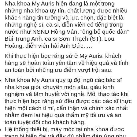
Nha khoa My Auris hiện đang là một trong
những nha khoa uy tín, chất lượng được nhiều
khách hàng tin tưởng và lựa chọn, đặc biệt là
những nghệ sĩ, ca sĩ, diễn viên có tiếng trong
nước như NSND Hồng Vân, “ông bố quốc dân”
Bùi Trung Anh, ca sĩ Sơn Thạch (ST), Lou
Hoàng, diễn viên hài Anh Đức, …
Khi thực hiện bọc răng sứ ở My Auris, khách
hàng sẽ hoàn toàn yên tâm về hiệu quả và tính
an toàn bởi những ưu điểm vượt trội sau:
Nha khoa My Auris quy tụ đội ngũ các bác sĩ
nha khoa giỏi, chuyên môn sâu, giàu kinh
nghiệm và tâm huyết với nghề. Mỗi thao tác khi
thực hiện bọc răng sứ đều được các bác sĩ thực
hiện một cách tỉ mỉ, cẩn thận và chính xác nhất
nhằm đem lại hiệu quả thẩm mỹ tối ưu và an
toàn tuyệt đối cho khách hàng.
Hệ thống thiết bị, máy móc tại nha khoa được
trang bị hiện đại và đầy đủ nhằm đáp ứng nhu