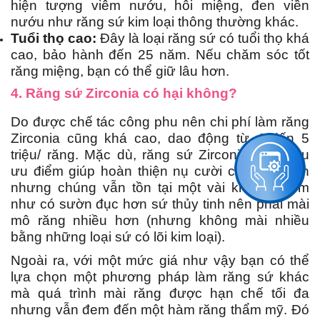
hiện tượng viêm nướu, hôi miệng, đen viền
nướu như răng sứ kim loại thông thường khác.
Tuổi thọ cao:
Đây là loại răng sứ có tuổi thọ khá
cao, bảo hành đến 25 năm. Nếu chăm sóc tốt
răng miệng, bạn có thể giữ lâu hơn.
4. Răng sứ Zirconia có hại không?
Do được chế tác công phu nên chi phí làm răng
Zirconia cũng khá cao, dao động từ 4 đến 5
triệu/ răng. Mặc dù, răng sứ Zirconia có nhiều
ưu điểm giúp hoàn thiện nụ cười của bạn hơn
nhưng chúng vẫn tồn tại một vài khuyết điểm
như có sườn đục hơn sứ thủy tinh nên phải mài
mô răng nhiều hơn (nhưng không mài nhiều
bằng những loại sứ có lõi kim loại).
Ngoài ra, với một mức giá như vậy bạn có thể
lựa chọn một phương pháp làm răng sứ khác
mà quá trình mài răng được hạn chế tối đa
nhưng vẫn đem đến một hàm răng thẩm mỹ. Đó